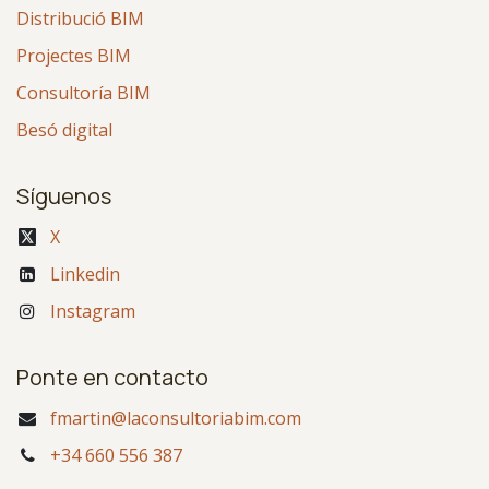
Distribució BIM
Projectes BIM
Consultoría BIM
Besó digital
Síguenos
X
Linkedin
Instagram
Ponte en contacto
fmartin@laconsultoriabim.com
+34 660 556 387